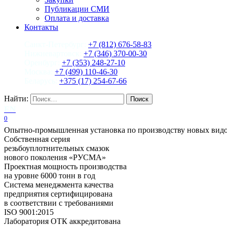
Публикации СМИ
Оплата и доставка
Контакты
Санкт-Петербург:
+7 (812) 676-58-83
Нижневартовск:
+7 (346) 370-00-30
Оренбург:
+7 (353) 248-27-10
Москва:
+7 (499) 110-46-30
Беларусь:
+375 (17) 254-67-66
Найти:
EN
0
Опытно-промышленная установка по производству новых вид
Собственная серия
резьбоуплотнительных смазок
нового поколения «РУСМА»
Проектная мощность производства
на уровне 6000 тонн в год
Система менеджмента качества
предприятия сертифицирована
в соответствии с требованиями
ISO 9001:2015
Лаборатория ОТК аккредитована