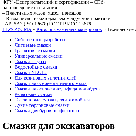
ФГУ «Центр испытаний и сертификаций – СПб»
на проведение испытаний:
– Пластичных мазок, масел, присадок
– В том числе по методам рекомендуемой практики
API 5A3 (ISO 13678) ГОСТ Р ИСО 13678
ПКФ РУСМА
»
Каталог смазочных материалов
»
Технические 
Собственные разработки
Литиевые смазки
Графитовые смазки
Универсальные смазки
Смазки в тубах
Водостойкие смазки
Смазки NLGI 2
Для резиновых уплотнителей
Смазки на основе литиевого мыла
Смазки на основе дисульфида молибдена
Рельсовые смазки
Тефлоновые смазки для автомобиля
Сухие тефлоновые смазки
Смазки для буров перфоратора
Смазки для экскаваторов